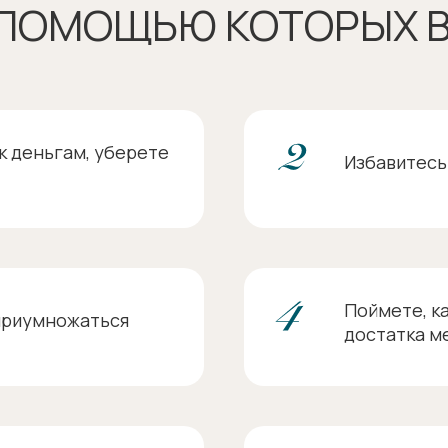
 ПОМОЩЬЮ КОТОРЫХ В
к деньгам, уберете
Избавитесь
Поймете, к
 приумножаться
достатка м