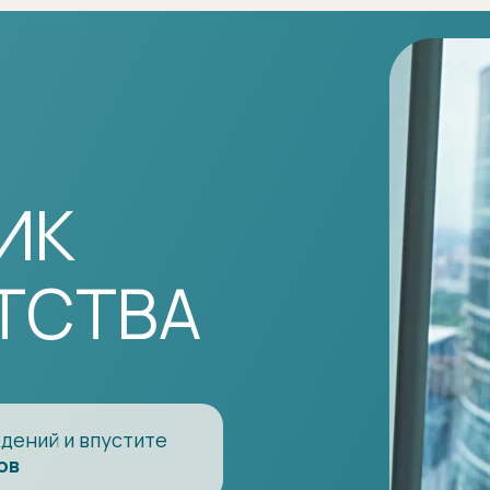
ИК
АТСТВА
ждений
и впустите
ов