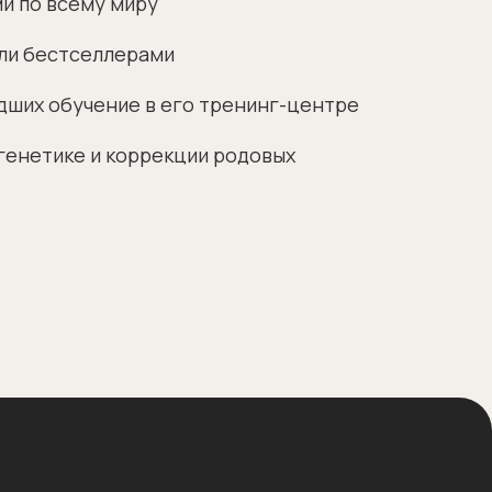
и по всему миру
тали бестселлерами
дших обучение в его тренинг-центре
огенетике и коррекции родовых