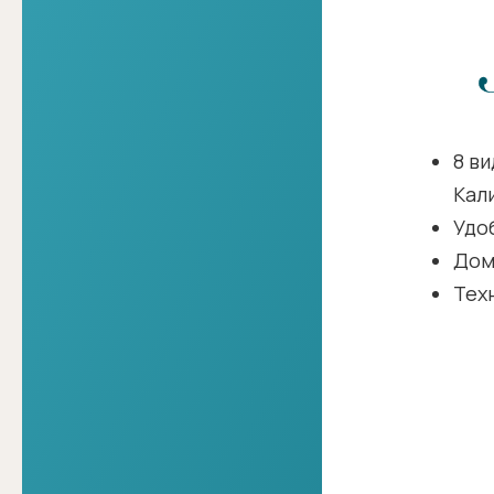
8 в
Кал
Удо
Дом
Тех