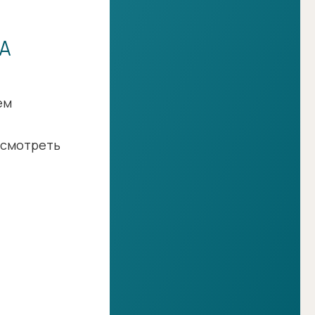
А
ем
е смотреть