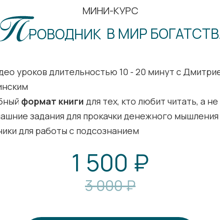
МИНИ-КУРС
В МИР БОГАТСТВ
РОВОДНИК
идео уроков длительностью 10 - 20 минут с Дмитри
инским
бный
формат книги
для тех, кто любит читать, а н
ашние задания для прокачки денежного мышления
ники для работы с подсознанием
1 500 ₽
3 000 ₽