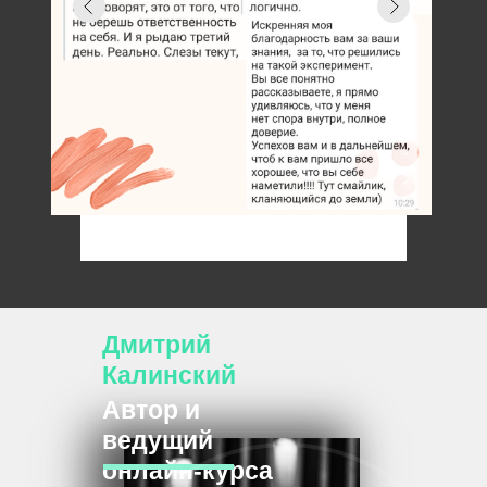
Дмитрий
Калинский
Автор и
ведущий
онлайн-курса