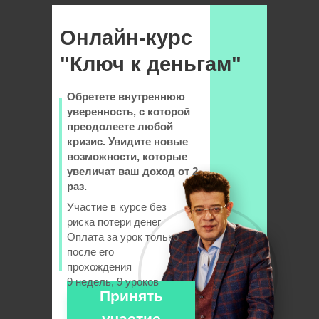
Онлайн-курс
"Ключ к деньгам"
Обретете внутреннюю
уверенность, с которой
преодолеете любой
кризис. Увидите новые
возможности, которые
увеличат ваш доход от 2
раз.
Участие в курсе без
риска потери денег
Оплата за урок только
после его
прохождения
9 недель, 9 уроков
Принять
участие