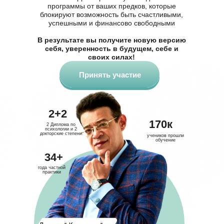
программы от ваших предков, которые
блокируют возможность быть счастливыми,
успешными и финансово свободными
В результате вы получите новую версию
себя, уверенность в будущем, себе и
своих силах!
Принять участие
2+2
170к
2 Диплома по
психологии и 2
докторские степени
учеников прошли
обучение
34+
года частной
практики