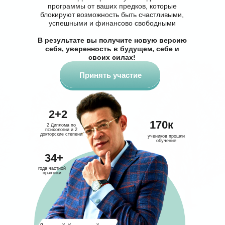
программы от ваших предков, которые
блокируют возможность быть счастливыми,
успешными и финансово свободными
В результате вы получите новую версию
себя, уверенность в будущем, себе и
своих силах!
Принять участие
2+2
170к
2 Диплома по
психологии и 2
докторские степени
учеников прошли
обучение
34+
года частной
практики